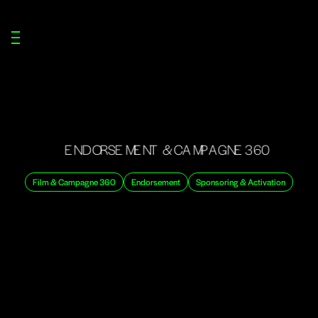
ATIONS
ENCE
E
N
D
O
R
S
E
M
E
N
T
&
C
A
M
P
A
G
N
E
3
6
0
Film & Campagne 360
Endorsement
Sponsoring & Activation
TACT