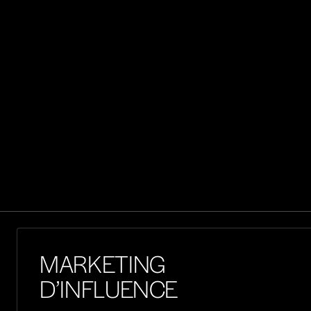
BRAND CONTENT
Nous développons des stratégies éditoriales et
des contenus conçus pour les plateformes
sociales. Notre approche combine créativité,
cohérence de marque et compréhension des
usages pour engager durablement les
audiences.
Voir un projet
MARKETING
D’INFLUENCE